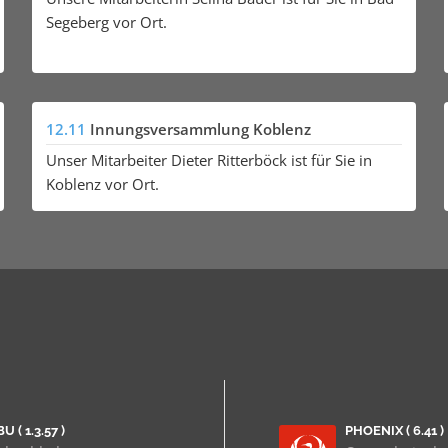
Segeberg vor Ort.
12.11
Innungsversammlung Koblenz
Unser Mitarbeiter Dieter Ritterböck ist für Sie in
Koblenz vor Ort.
U ( 1.3.57 )
PHOENIX ( 6.41 )