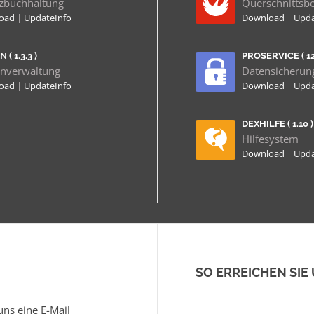
zbuchhaltung
Querschnittsb
load
|
UpdateInfo
Download
|
Upda
 ( 1.3.3 )
PROSERVICE ( 12.
nverwaltung
Datensicherun
load
|
UpdateInfo
Download
|
Upda
DEXHILFE ( 1.10 )
Hilfesystem
Download
|
Upda
SO ERREICHEN SIE
ns eine E-Mail