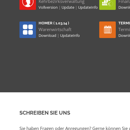
Kehrbezirksverwaltung
Finan
Vollversion
|
Update
|
UpdateInfo
Down
HOMER ( 1.03.14 )
TERMIN
Warenwirtschaft
Termi
Download
|
UpdateInfo
Down
SCHREIBEN SIE UNS
Sie haben Fragen oder Anregungen? Gerne können Sie u