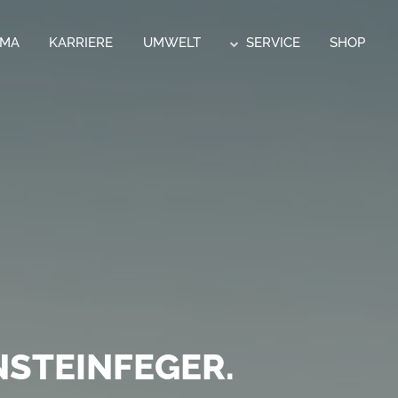
RMA
KARRIERE
UMWELT
SERVICE
SHOP
CK.
 POSTSERVICE
STEINFEGER.