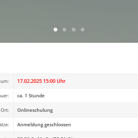
0
1
2
3
17.02.2025 15:00 Uhr
tum:
uer:
ca. 1 Stunde
Ort:
Onlineschulung
ätze:
Anmeldung geschlossen