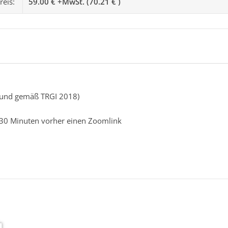
reis:
59.00 € +MwSt. (70.21 € )
bund gemäß TRGI 2018)
a 30 Minuten vorher einen Zoomlink