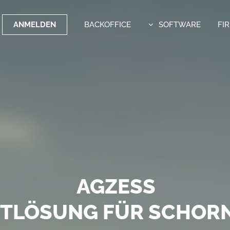
ANMELDEN
BACKOFFICE
SOFTWARE
FI
OFTWARE MIT WEITBLI
AGZESS
FE VERSENDEN MIT DEM
TTLÖSUNG FÜR SCHORN