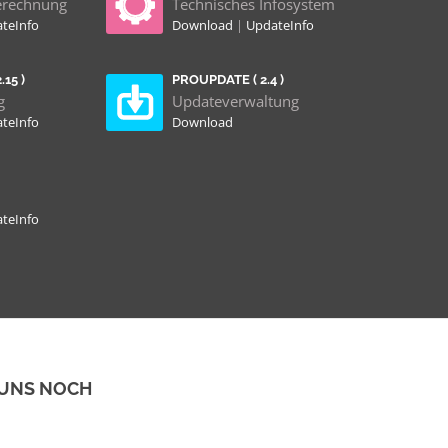
erechnung
Technisches Infosystem
teInfo
Download
|
UpdateInfo
15 )
PROUPDATE ( 2.4 )
g
Updateverwaltung
teInfo
Download
teInfo
 UNS NOCH